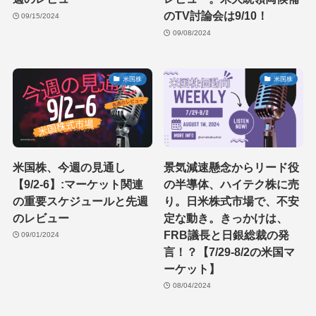
のTV討論会は9/10！
09/15/2024
09/08/2024
米国株
米国株
米国株、今週の見通し
景気減速懸念からリード役
【9/2-6】:マーケット関連
の半導体、ハイテク株に売
の重要スケジュールと先週
り。日米株式市場で、不安
のレビュー
定な動き。きっかけは、
FRB議長と日銀総裁の発
09/01/2024
言！？【7/29-8/2の米国マ
ーケット】
08/04/2024