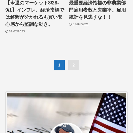
【今週のマーケット8/28-
最重要経済指標の非農業部
9/1】インフレ、経済指標で
門雇用者数と失業率。雇用
は解釈が分かれるも買い安
統計を見逃すな！！
心感から堅調な動き。
07/04/2021
09/02/2023
1
2