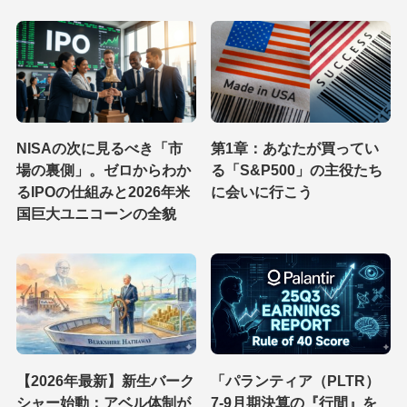
NISAの次に見るべき「市
第1章：あなたが買ってい
場の裏側」。ゼロからわか
る「S&P500」の主役たち
るIPOの仕組みと2026年米
に会いに行こう
国巨大ユニコーンの全貌
【2026年最新】新生バーク
「パランティア（PLTR）
シャー始動：アベル体制が
7-9月期決算の『行間』を