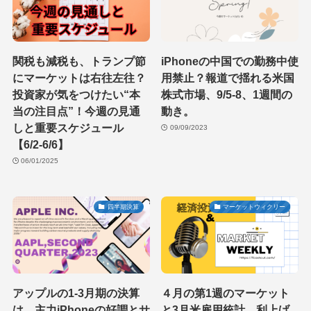
関税も減税も、トランプ節
iPhoneの中国での勤務中使
にマーケットは右往左往？
用禁止？報道で揺れる米国
投資家が気をつけたい“本
株式市場、9/5-8、1週間の
当の注目点”！今週の見通
動き。
しと重要スケジュール
09/09/2023
【6/2-6/6】
06/01/2025
四半期決算
マーケットウィクリー
アップルの1-3月期の決算
４月の第1週のマーケット
は、主力iPhoneの好調とサ
と3月米雇用統計。利上げ