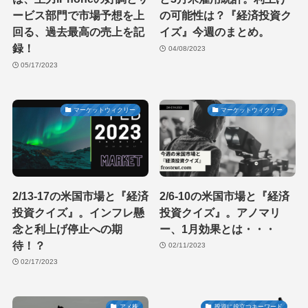
ービス部門で市場予想を上
の可能性は？『経済投資ク
回る、過去最高の売上を記
イズ』今週のまとめ。
録！
04/08/2023
05/17/2023
マーケットウィクリー
マーケットウィクリー
2/13-17の米国市場と『経済
2/6-10の米国市場と『経済
投資クイズ』。インフレ懸
投資クイズ』。アノマリ
念と利上げ停止への期
ー、1月効果とは・・・
待！？
02/11/2023
02/17/2023
アメ株
投資に役立つキーワード