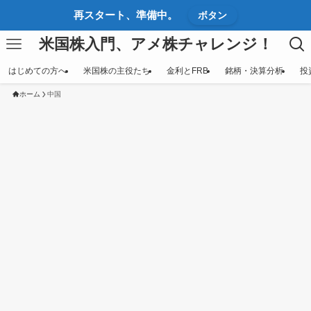
再スタート、準備中。
ボタン
米国株入門、アメ株チャレンジ！
はじめての方へ
米国株の主役たち
金利とFRB
銘柄・決算分析
投
ホーム
中国