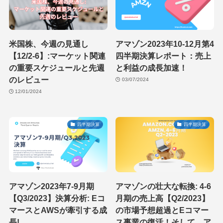
米国株、今週の見通し
アマゾン2023年10-12月第4
【12/2-6】:マーケット関連
四半期決算レポート：売上
の重要スケジュールと先週
と利益の成長加速！
のレビュー
03/07/2024
12/01/2024
四半期決算
四半期決算
アマゾン2023年7-9月期
アマゾンの壮大な転換: 4-6
【Q3/2023】決算分析: Eコ
月期の売上高【Q2/2023】
マースとAWSが牽引する成
の市場予想超過とEコマー
長!
ス事業の復活！そして、ア