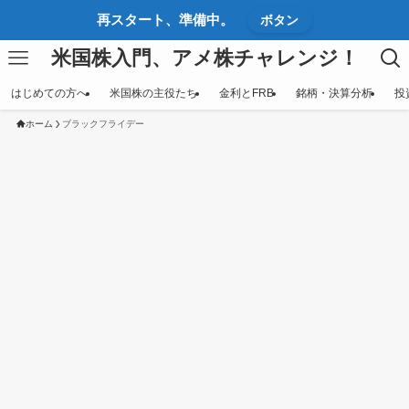
再スタート、準備中。
ボタン
米国株入門、アメ株チャレンジ！
はじめての方へ
米国株の主役たち
金利とFRB
銘柄・決算分析
投
ホーム
ブラックフライデー