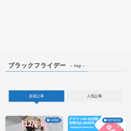
ブラックフライデー
– tag –
新着記事
人気記事
米国株
四半期決算