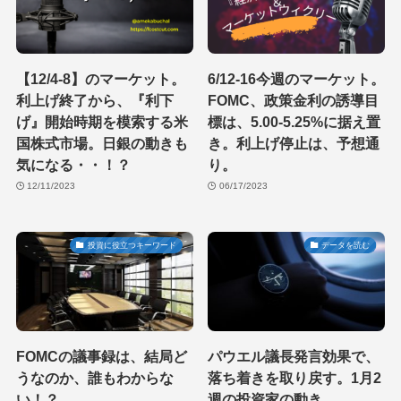
【12/4-8】のマーケット。
6/12-16今週のマーケット。
利上げ終了から、『利下
FOMC、政策金利の誘導目
げ』開始時期を模索する米
標は、5.00-5.25%に据え置
国株式市場。日銀の動きも
き。利上げ停止は、予想通
気になる・・！？
り。
12/11/2023
06/17/2023
投資に役立つキーワード
データを読む
FOMCの議事録は、結局ど
パウエル議長発言効果で、
うなのか、誰もわからな
落ち着きを取り戻す。1月2
い！？
週の投資家の動き