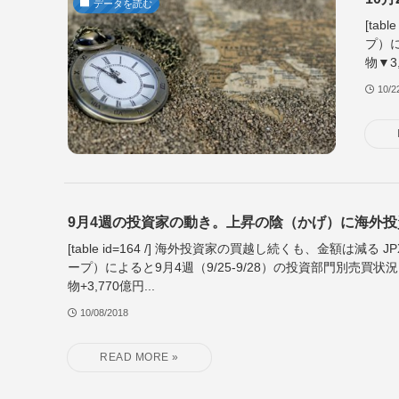
データを読む
[ta
プ）に
物▼3,
10/2
9月4週の投資家の動き。上昇の陰（かげ）に海外
[table id=164 /] 海外投資家の買越し続くも、金額は減る
ープ）によると9月4週（9/25-9/28）の投資部門別売買
物+3,770億円...
10/08/2018