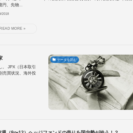
2億円、先物...
9/2018
家
データを読む
越し。 JPX（日本取引
部門別売買状況、海外投
月2週（9〜12）ヘッジファンドの売りを国内勢が拾う！？