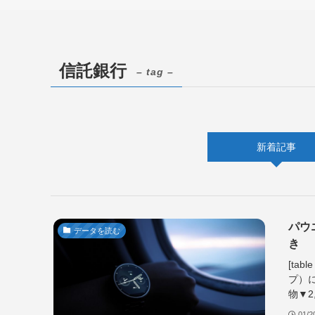
信託銀行
– tag –
新着記事
パウ
データを読む
き
[ta
プ）に
物▼2
01/2