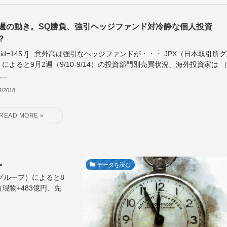
2週の動き。SQ勝負、強引ヘッジファンド対冷静な個人投資
？
ble id=145 /] 意外高は強引なヘッジファンドが・・・ JPX（日本取引所
によると9月2週（9/10-9/14）の投資部門別売買状況、海外投資家は 
..
4/2018
。
データを読む
取引所グループ）によると8
（現物+483億円、先