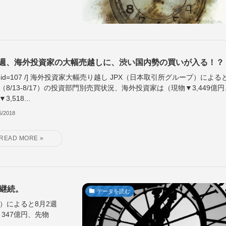
3週、海外投資家の大幅売越しに、渋い国内勢の買いが入る！？
ble id=107 /] 海外投資家大幅売り越し JPX（日本取引所グループ）による
（8/13-8/17）の投資部門別売買状況、海外投資家は（現物▼3,449億円
3,518...
5/2018
継続。
データを読む
ープ）によると8月2週
▼347億円、先物