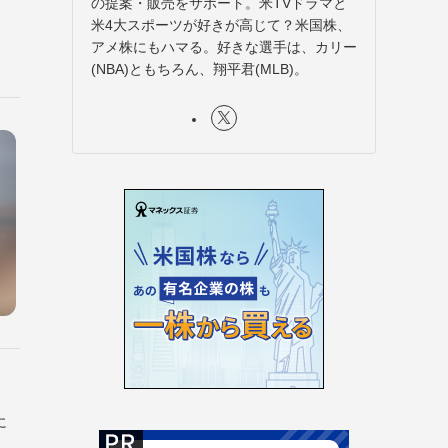
の提案・販売をサポート。米TVドラマと
米4大スポーツが好きが高じて？米国株、
アメ株にもハマる。好きな選手は、カリー
(NBA)ともちろん、翔平君(MLB)。
に