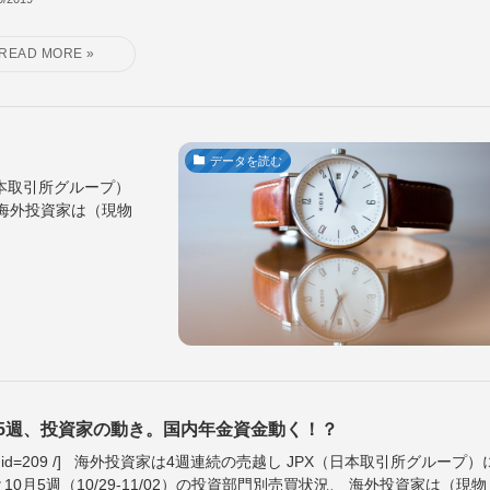
データを読む
X（日本取引所グループ）
況、海外投資家は（現物
月5週、投資家の動き。国内年金資金動く！？
ble id=209 /] 海外投資家は4週連続の売越し JPX（日本取引所グループ）
10月5週（10/29-11/02）の投資部門別売買状況、 海外投資家は（現物