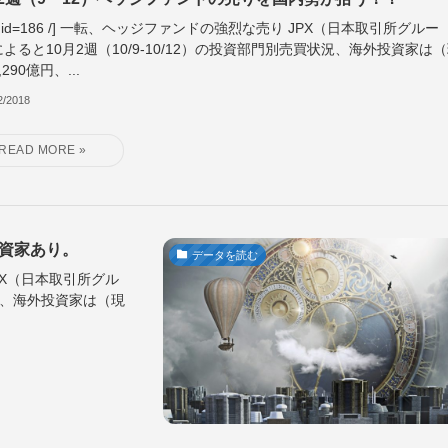
ble id=186 /] 一転、ヘッジファンドの強烈な売り JPX（日本取引所グルー
よると10月2週（10/9-10/12）の投資部門別売買状況、海外投資家は
290億円、...
2/2018
投資家あり。
データを読む
 JPX（日本取引所グル
状況、海外投資家は（現