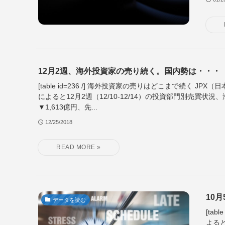
12月2週、海外投資家の売り続く。国内勢は・・・
[table id=236 /] 海外投資家の売りはどこまで続く JP
によると12月2週（12/10-12/14）の投資部門別売買状
▼1,613億円、先...
12/25/2018
10
データを読む
[ta
よると