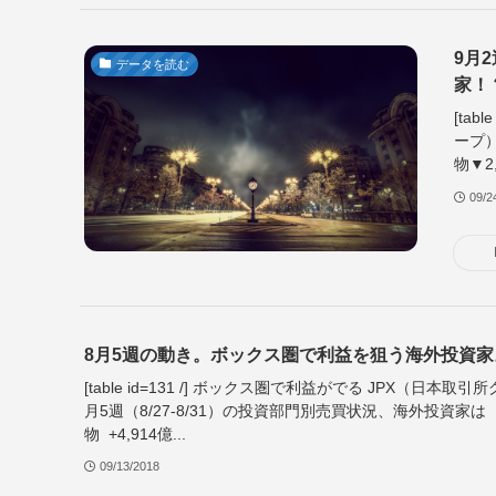
9月
データを読む
家！
[ta
ープ）
物▼2,.
09/2
8月5週の動き。ボックス圏で利益を狙う海外投資家
[table id=131 /] ボックス圏で利益がでる JPX（日本
月5週（8/27-8/31）の投資部門別売買状況、海外投資家は
物 +4,914億...
09/13/2018