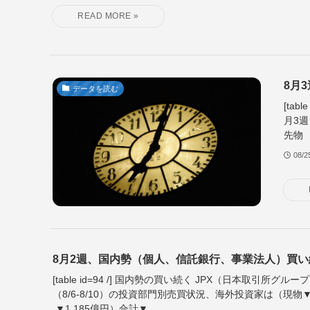
8月
データを読む
[ta
月3週
先物 ▼
08/2
8月2週、国内勢（個人、信託銀行、事業法人）買い
[table id=94 /] 国内勢の買い続く JPX（日本取引所グル
（8/6-8/10）の投資部門別売買状況、海外投資家は（現物
▼1,185億円）合計▼...