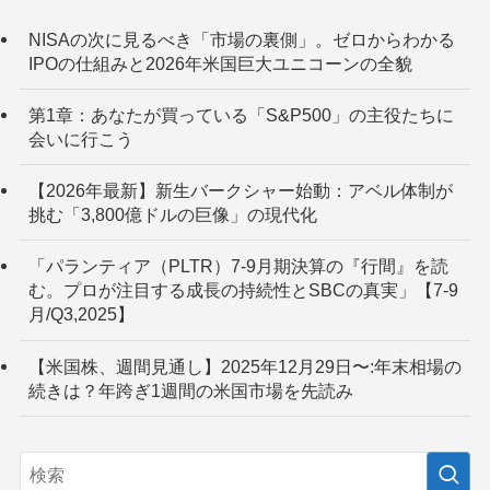
NISAの次に見るべき「市場の裏側」。ゼロからわかる
IPOの仕組みと2026年米国巨大ユニコーンの全貌
第1章：あなたが買っている「S&P500」の主役たちに
会いに行こう
【2026年最新】新生バークシャー始動：アベル体制が
挑む「3,800億ドルの巨像」の現代化
「パランティア（PLTR）7-9月期決算の『行間』を読
む。プロが注目する成長の持続性とSBCの真実」【7-9
月/Q3,2025】
【米国株、週間見通し】2025年12月29日〜:年末相場の
続きは？年跨ぎ1週間の米国市場を先読み