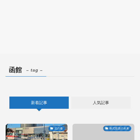
函館
– tag –
新着記事
人気記事
北の食
株式投資の未来