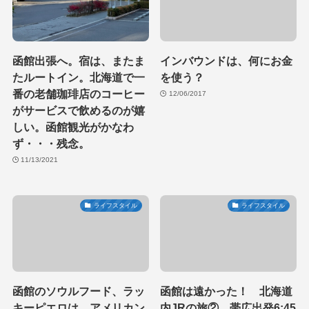
函館出張へ。宿は、またま
インバウンドは、何にお金
たルートイン。北海道で一
を使う？
番の老舗珈琲店のコーヒー
12/06/2017
がサービスで飲めるのが嬉
しい。函館観光がかなわ
ず・・・残念。
11/13/2021
ライフスタイル
ライフスタイル
函館のソウルフード、ラッ
函館は遠かった！ 北海道
キーピエロは、アメリカン
内JRの旅② 帯広出発6:45