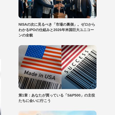
NISAの次に見るべき「市場の裏側」。ゼロから
わかるIPOの仕組みと2026年米国巨大ユニコー
ンの全貌
第1章：あなたが買っている「S&P500」の主役
たちに会いに行こう