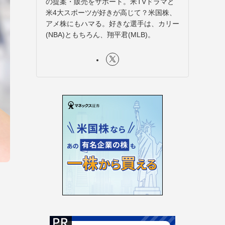
の提案・販売をサポート。米TVドラマと
米4大スポーツが好きが高じて？米国株、
アメ株にもハマる。好きな選手は、カリー
(NBA)ともちろん、翔平君(MLB)。