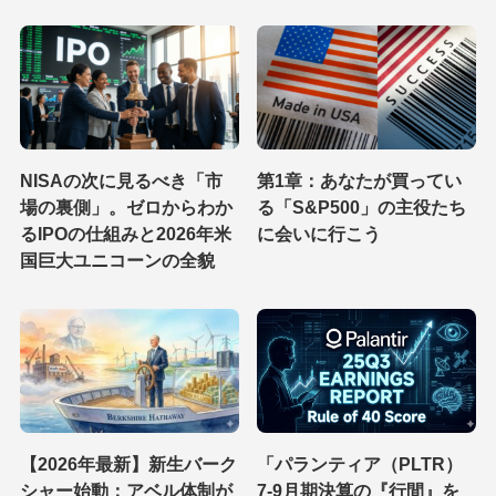
NISAの次に見るべき「市
第1章：あなたが買ってい
場の裏側」。ゼロからわか
る「S&P500」の主役たち
るIPOの仕組みと2026年米
に会いに行こう
国巨大ユニコーンの全貌
【2026年最新】新生バーク
「パランティア（PLTR）
シャー始動：アベル体制が
7-9月期決算の『行間』を