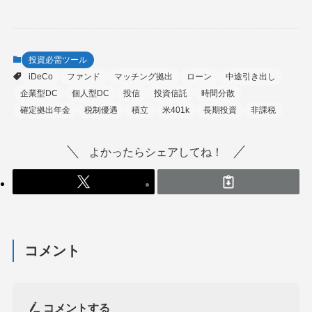
投資必需ツール
iDeCo
ファンド
マッチング拠出
ローン
中途引き出し
企業型DC
個人型DC
投信
投資信託
時間分散
確定拠出年金
税制優遇
積立
米401k
長期投資
非課税
よかったらシェアしてね！
コメント
コメントする