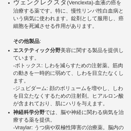
ヴェンクレクスタ
(Venclexta)-血液の癌を
治療する薬です。特に、慢性リンパ性白血病と
いう病気に使われます。錠剤として服用し、癌
細胞を死滅させる作用があります。
その他製品
:
エステティック分野
美容に関する製品を提供し
ています。
-ボトックス: しわを減らすための注射薬。筋肉
の動きを一時的に弱めて、しわを目立たなくし
ます。
-ジュビダーム: 顔のボリュームを増やし、しわ
を目立たなくするための注射剤。ヒアルロン酸
が含まれており、肌にハリを与えます。
神経科学分野
では、脳や神経に関わる病気を治
療する薬を提供。
-Vraylar: うつ病や双極性障害の治療薬。脳内の