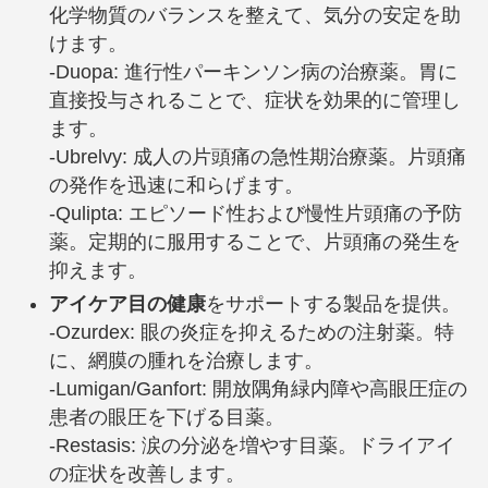
化学物質のバランスを整えて、気分の安定を助
けます。
-Duopa: 進行性パーキンソン病の治療薬。胃に
直接投与されることで、症状を効果的に管理し
ます。
-Ubrelvy: 成人の片頭痛の急性期治療薬。片頭痛
の発作を迅速に和らげます。
-Qulipta: エピソード性および慢性片頭痛の予防
薬。定期的に服用することで、片頭痛の発生を
抑えます。
アイケア目の健康
をサポートする製品を提供。
-Ozurdex: 眼の炎症を抑えるための注射薬。特
に、網膜の腫れを治療します。
-Lumigan/Ganfort: 開放隅角緑内障や高眼圧症の
患者の眼圧を下げる目薬。
-Restasis: 涙の分泌を増やす目薬。ドライアイ
の症状を改善します。