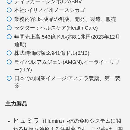
ティッカー・シンボル:ABBV
本社: イリノイ州ノースシカゴ
業務内容: 医薬品の創薬、開発、製造、販売
セクター：ヘルスケア(Health Care)
年間売上高:543億ドル(約8.1兆円/2023年12月
通期)
株式時価総額:2,941億ドル(6/13)
ライバル:アムジェン(AMGN),イーライ・リリ
ー(LLY)
日本での同業イメージ:アステラ製薬、第一製
薬
主力製品
ヒュミラ
（Humira）-体の免疫システムに関
わる病気を治療する注射薬です。この薬は、関