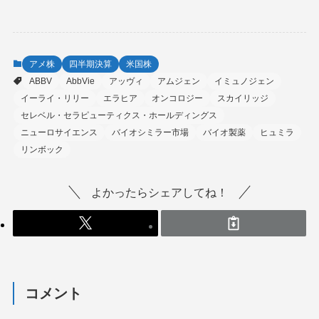
アメ株
四半期決算
米国株
ABBV
AbbVie
アッヴィ
アムジェン
イミュノジェン
イーライ・リリー
エラヒア
オンコロジー
スカイリッジ
セレベル・セラピューティクス・ホールディングス
ニューロサイエンス
バイオシミラー市場
バイオ製薬
ヒュミラ
リンボック
よかったらシェアしてね！
コメント