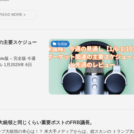
連の主要スケジュー
米国株
e版 – 完全版 今週
1月2025年 6日
大統領と同じくらい重要ポストのFRB議長。
ンプ大統領の本心は！？ 米大手メディアからは、総スカンの トランプ大