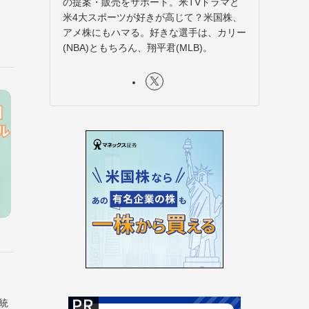
の提案・販売をサポート。米TVドラマと
米4大スポーツが好きが高じて？米国株、
アメ株にもハマる。好きな選手は、カリー
(NBA)ともちろん、翔平君(MLB)。
統