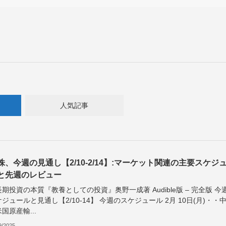
人気記事
株、今週の見通し【2/10-2/14】:マーケット関連の主要スケジ
と先週のレビュー
期投資の本質『教養としての投資』奥野一成著 Audible版 – 完全版 今
ジュールと見通し【2/10-14】 今週のスケジュール 2月 10日(月)・・
国原産輸...
9/2025