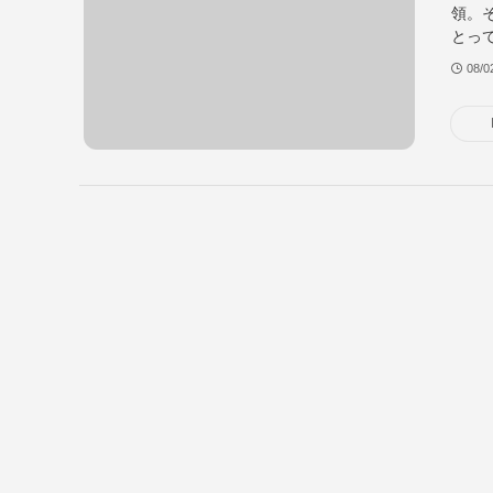
領。
とって
08/0