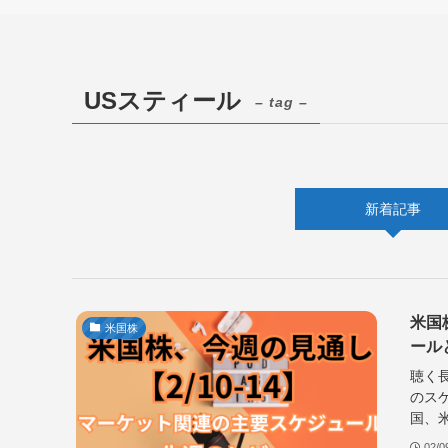
USスティール
– tag –
新着記事
米国
米国株
ール
聴く長
のスケ
国、米
02/0