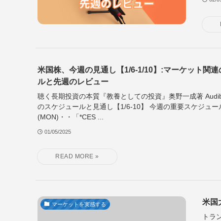
米国株、今週の見通し【1/6-1/10】:マーケット関
ルと先週のレビュー
聴く長期投資の本質『教養としての投資』奥野一成著 Audibl
のスケジュールと見通し【1/6-10】 今週の重要スケジュール 
(MON)・・「*CES ...
01/05/2025
米国
マーケットを実感する
トラ