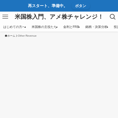
再スタート、準備中。
ボタン
米国株入門、アメ株チャレンジ！
はじめての方へ
米国株の主役たち
金利とFRB
銘柄・決算分析
投
ホーム
Other Revenue