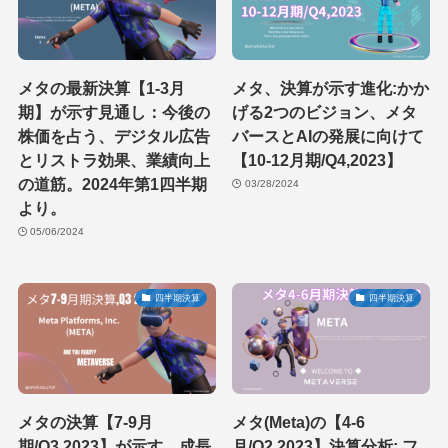
メタの最新決算【1-3月
メタ、決算が示す進化:かか
期】が示す見通し：今後の
げる2つのビジョン、メタ
株価を占う、デジタル広告
バースとAIの発展に向けて
とリストラ効果、業績向上
【10-12月期/Q4,2023】
の道筋。2024年第1四半期
03/28/2024
より。
05/06/2024
四半期決算
四半期決算
メタの決算【7-9月
メタ(Meta)の【4-6
期/Q3,2023】が示す、成長
月/Q2,2023】決算分析: フ