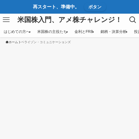
再スタート、準備中。
ボタン
米国株入門、アメ株チャレンジ！
はじめての方へ
米国株の主役たち
金利とFRB
銘柄・決算分析
投
ホーム
ベライゾン・コミュニケーションズ