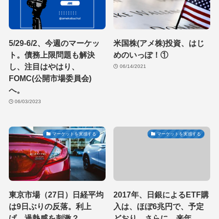
5/29-6/2、今週のマーケッ
米国株(アメ株)投資、はじ
ト。債務上限問題も解決
めのいっぽ！①
し、注目はやはり、
06/14/2021
FOMC(公開市場委員会)
へ。
06/03/2023
マーケットを実感する
マーケットを実感する
東京市場（27日）日経平均
2017年、日銀によるETF購
は9日ぶりの反落。利上
入は、ほぼ6兆円で、予定
げ、過熱感を刺激？
どおり。さらに、来年