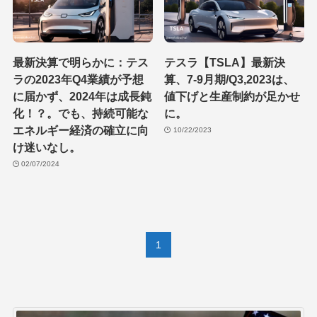
最新決算で明らかに：テス
テスラ【TSLA】最新決
ラの2023年Q4業績が予想
算、7-9月期/Q3,2023は、
に届かず、2024年は成長鈍
値下げと生産制約が足かせ
化！？。でも、持続可能な
に。
エネルギー経済の確立に向
10/22/2023
け迷いなし。
02/07/2024
1